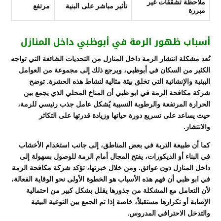
ملاحظة تشققات غير
تأثير مباشر على البنية
مرتفع
مبررة
أسباب ظهور الرمة في أبوظبي داخل المنازل
تُعد مشكلة انتشار الرمة داخل المنازل من التحديات الشائعة التي تواجه
الكثير من السكان في
أبوظبي
، ويرجع ذلك إلى مجموعة من العوامل
البيئية والإنشائية التي تخلق بيئة مثالية لنشاط هذه الحشرة. توضح
شركة مكافحة الرمة في ابو ظبي أن المناخ المحلي الذي يجمع بين
الحرارة المرتفعة والرطوبة النسبية يُشكل عامل جذب رئيسي للرمة،
حيث يساعد على تسريع دورة حياتها وزيادة قدرتها على التكاثر
والانتشار.
كما أن طبيعة التربة في بعض المناطق، إلى جانب استخدام الأخشاب
في البناء أو الديكورات، يفتح المجال أمام الرمة للوصول بسهولة إلى
داخل المنازل دون عوائق. ومن خلال خبرتها، تؤكد شركة مكافحة الرمة
في ابو ظبي أن فهم هذه الأسباب هو الخطوة الأولى نحو الوقاية الفعالة،
لأن التعامل مع المشكلة من جذورها يقلل بشكل كبير من احتمالية
الإصابة أو تكرارها مستقبلاً، خاصة إذا تم الجمع بين التوعية البيئية
والتدخل الاحترافي المدروس.