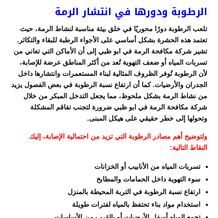
الرطوبة ودورها في انتشار الرمة
تلعب الرطوبة دورًا محوريًا في خلق بيئة مناسبة لنشاط الرمة، حيث
تعتمد هذه الحشرة بشكل أساسي على الأجواء الرطبة للبقاء والتكاثر.
تشير شركة مكافحة الرمة في ابو ظبي إلى أن الأماكن التي تعاني من
تسربات المياه أو ضعف التهوية تُعد من أكثر المناطق عرضة للإصابة،
لأن الرطوبة تُوفر الظروف المثالية لبناء المستعمرات وانتشارها داخل
الجدران والأرضيات. كما أن ارتفاع نسبة الرطوبة في بعض الفصول يزيد
من نشاط الرمة بشكل ملحوظ، مما يجعل التدخل المبكر من خلال
شركة مكافحة الرمة في ابو ظبي ضرورة لتجنب تفاقم المشكلة
وتحولها إلى خطر حقيقي على هيكل المبنى.
ولتوضيح أهم مصادر الرطوبة التي تزيد من احتمالية الإصابة، إليك
النقاط التالية:
تسربات المياه من الأنابيب أو الخزانات
سوء التهوية داخل الحمامات والمطابخ
ارتفاع نسبة الرطوبة في التربة المحيطة بالمنزل
استخدام مواد بناء تحتفظ بالمياه لفترات طويلة
تجمع المياه أسفل الأرضيات أو بالقرب من الأساسات