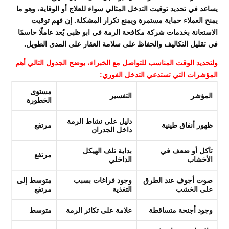
يساعد في تحديد توقيت التدخل المثالي سواء للعلاج أو الوقاية، وهو ما
يمنح العملاء حماية مستمرة ويمنع تكرار المشكلة. إن فهم توقيت
الاستعانة بخدمات شركة مكافحة الرمة في ابو ظبي يُعد عاملًا حاسمًا
في تقليل التكاليف والحفاظ على سلامة العقار على المدى الطويل.
ولتحديد الوقت المناسب للتواصل مع الخبراء، يوضح الجدول التالي أهم
المؤشرات التي تستدعي التدخل الفوري:
مستوى
المؤشر
التفسير
الخطورة
دليل على نشاط الرمة
ظهور أنفاق طينية
مرتفع
داخل الجدران
تآكل أو ضعف في
بداية تلف الهيكل
مرتفع
الأخشاب
الداخلي
صوت أجوف عند الطرق
وجود فراغات بسبب
متوسط إلى
على الخشب
التغذية
مرتفع
وجود أجنحة متساقطة
علامة على تكاثر الرمة
متوسط