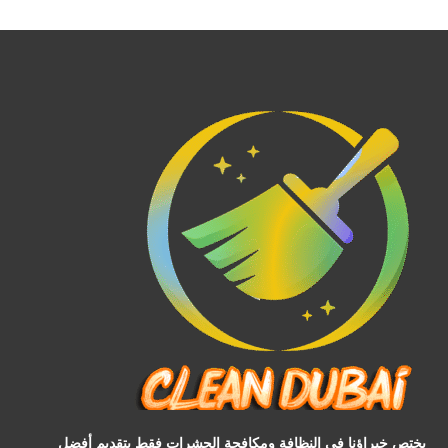
يختص خبراؤنا في النظافة ومكافحة الحشرات فقط بتقديم أفضل