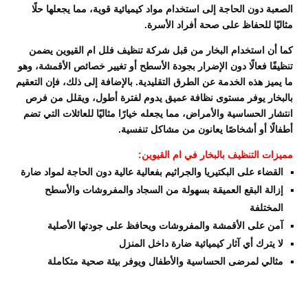
الصعبة دون الحاجة إلى استخدام مواد كيميائية قوية، مما يجعلها حلًا
مثاليًا للحفاظ على صحة أفراد الأسرة.
كما أن استخدام البخار من قبل شركة تنظيف فلل ام القيوين يضمن
تنظيفًا فعالًا دون الإضرار بجودة الأسطح أو تغيير خصائص الأقمشة، وهو
ما يميز هذه الخدمة عن الطرق التقليدية. بالإضافة إلى ذلك، فإن التعقيم
بالبخار يوفر مستوى نظافة عميق يدوم لفترة أطول، ويقلل من فرص
انتشار الحساسية والأمراض، مما يجعله خيارًا مثاليًا للعائلات التي تضم
أطفالًا أو أشخاصًا يعانون من مشاكل تنفسية.
مميزات التنظيف بالبخار في ام القيوين:
القضاء على البكتيريا والجراثيم بفعالية عالية دون الحاجة لمواد ضارة
إزالة البقع العميقة بسهولة من السجاد والمفروشات والأسطح
المختلفة
آمن على الأقمشة والمفروشات ويحافظ على جودتها الأصلية
لا يترك أي آثار كيميائية ضارة داخل المنزل
مثالي لمرضى الحساسية والأطفال ويوفر بيئة صحية متكاملة