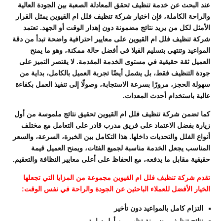
عند البحث عن خدمة تنظيف تحقق المعادلة الصعبة بين الجودة العالية
والراحة الكاملة، فإن اختيار شركة تنظيف فلل ام القيوين يمثل القرار
الأمثل لكل من يريد نتائج مضمونة دون إهدار الوقت أو الجهد. تعتمد
شركة تنظيف فلل ام القيوين على معايير احترافية واضحة تبدأ من دقة
المواعيد وتنتهي بتسليم الفيلا في أفضل حالة ممكنة، وهو ما يمنح
العميل ثقة حقيقية في مستوى الخدمة المقدمة. لا يقتصر التميز على
جودة التنظيف فقط، بل يشمل أيضًا تجربة العميل بالكامل، بداية من
سهولة الحجز، مرورًا بسرعة الاستجابة، وصولًا إلى تنفيذ العمل بكفاءة
عالية باستخدام أحدث المعدات.
كما تضمن شركة تنظيف فلل ام القيوين تحقيق نتائج ملموسة من أول
زيارة بفضل الاعتماد على فريق مدرب قادر على التعامل مع مختلف
أنواع الفلل والتحديات داخلها. هذا التكامل بين الخبرة، السرعة، والسعر
المناسب يجعل الخدمة مناسبة لجميع الفئات، ويمنح العميل قيمة
حقيقية مقابل ما يدفعه، مع الحفاظ على أعلى معايير النظافة والتعقيم.
تقدم شركة تنظيف فلل ام القيوين مجموعة من المزايا التي تجعلها
الخيار الأفضل للعملاء الباحثين عن الجودة والراحة في نفس الوقت:
التزام كامل بالمواعيد دون تأخير
نتائج تنظيف مضمونة تظهر من أول زيارة