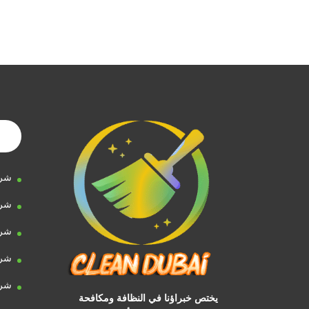
شرك
شرك
شرك
شرك
شرك
يختص خبراؤنا في النظافة ومكافحة