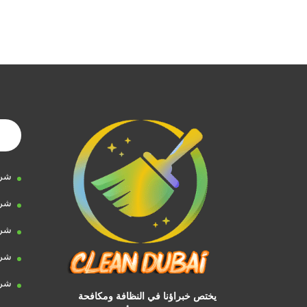
شرك
شرك
شرك
شرك
شرك
يختص خبراؤنا في النظافة ومكافحة