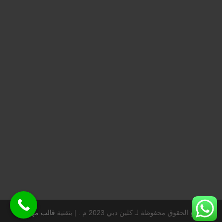
جميع الحقوق محفوظة لـ كلين دبي 2023 م . |
بتقنية
قالب مهارتي