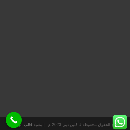
جميع الحقوق محفوظة لـ كلين دبي 2023 م . |
بتقنية
قالب مهارتي