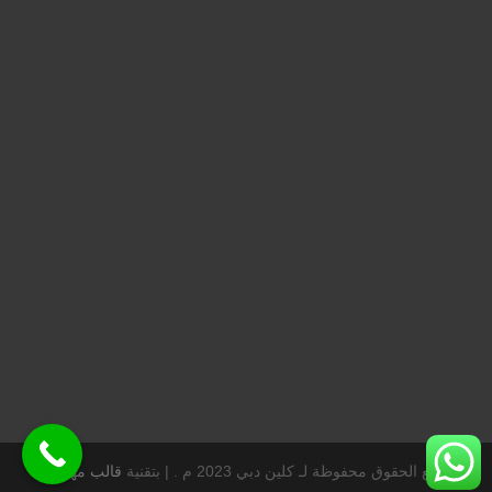
جميع الحقوق محفوظة لـ كلين دبي 2023 م . |
بتقنية
قالب مهارتي