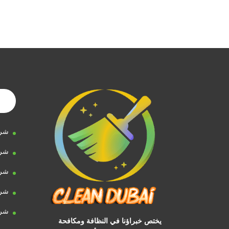
شرك
شرك
شرك
شرك
شرك
يختص خبراؤنا في النظافة ومكافحة